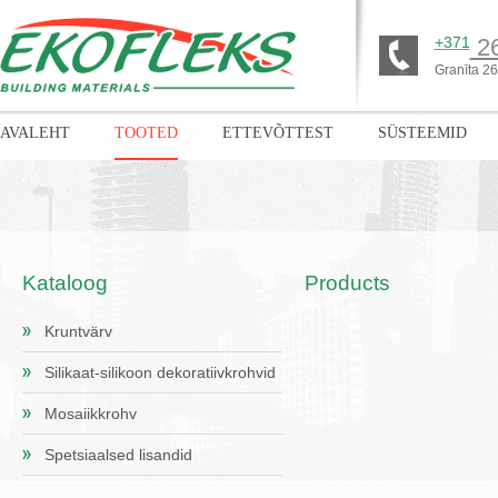
+371
26
Granīta 26,
AVALEHT
TOOTED
ETTEVÕTTEST
SÜSTEEMID
Kataloog
Products
Kruntvärv
Silikaat-silikoon dekoratiivkrohvid
Mosaiikkrohv
Spetsiaalsed lisandid