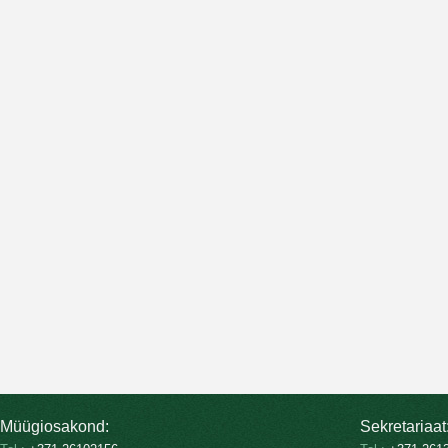
Müügiosakond:
Sekretariaat