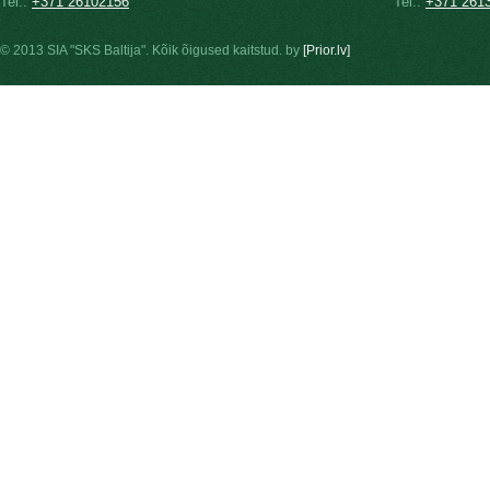
Tel.:
+371 26102156
Tel.:
+371 261
© 2013 SIA "SKS Baltija". Kõik õigused kaitstud. by
[Prior.lv]